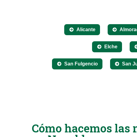
Alicante
Almora
Elche
San Fulgencio
San J
Cómo hacemos las