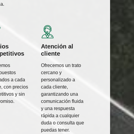
a.
ios
Atención al
etitivos
cliente
cemos
Ofrecemos un trato
puestos
cercano y
ados a cada
personalizado a
e, con precios
cada cliente,
itivos y sin
garantizando una
omiso.
comunicación fluida
y una respuesta
rápida a cualquier
duda o consulta que
puedas tener.