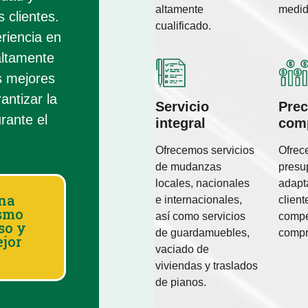
altamente
medid
 clientes.
cualificado.
riencia en
altamente
s mejores
antizar la
Servicio
Prec
rante el
integral
comp
Ofrecemos servicios
Ofre
de mudanzas
presu
locales, nacionales
adapt
una
e internacionales,
client
ismo
así como servicios
compet
so y
de guardamuebles,
compr
ejor
vaciado de
viviendas y traslados
de pianos.