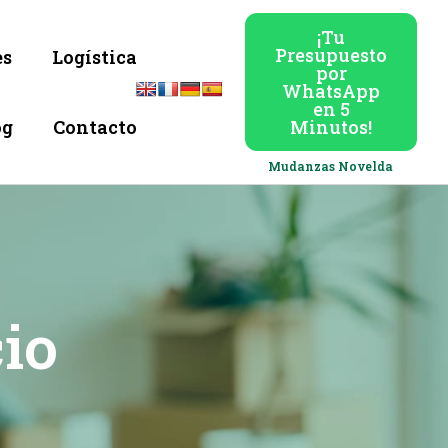
¡Tu
Presupuesto
es
Logística
por
WhatsApp
en 5
og
Contacto
Minutos!
Mudanzas Novelda
io