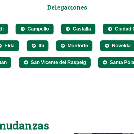
Delegaciones
dí
Campello
Castalla
Ciudad 
Elda
Ibi
Monforte
Novelda
uan
San Vicente del Raspeig
Santa Pol
 mudanzas