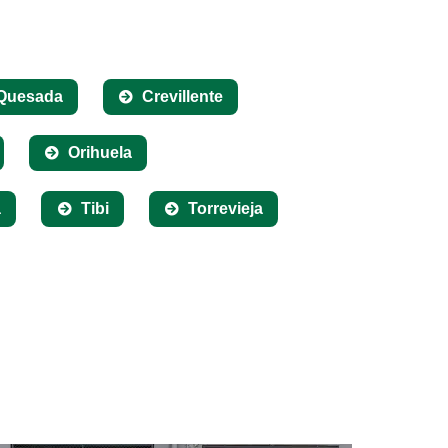
Quesada
Crevillente
Orihuela
a
Tibi
Torrevieja