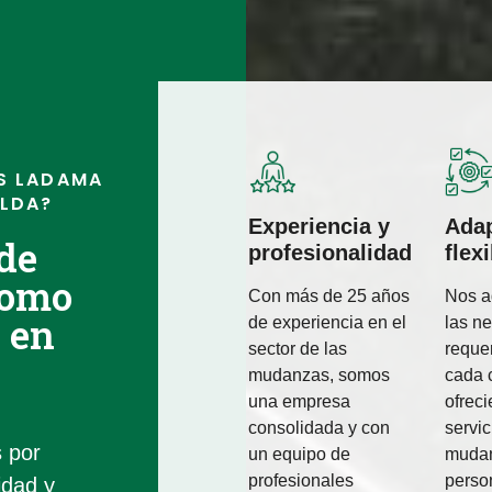
S LADAMA
ELDA?
Experiencia y
Adap
 de
profesionalidad
flex
como
Con más de 25 años
Nos a
 en
de experiencia en el
las n
sector de las
reque
mudanzas, somos
cada c
una empresa
ofrec
consolidada y con
servic
 por
un equipo de
muda
profesionales
perso
idad y