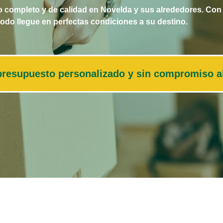
ompleto y de calidad en Novelda y sus alrededores. Con a
do llegue en perfectas condiciones a su destino.
u presupuesto personalizado y sin compromiso 