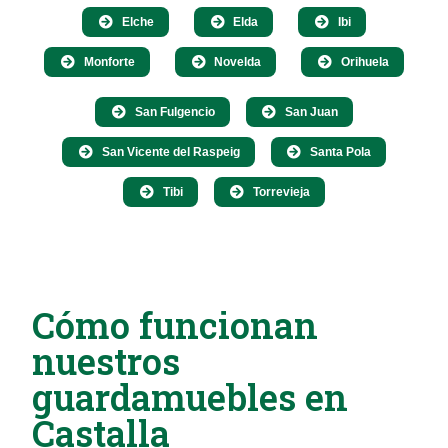
Elche
Elda
Ibi
Monforte
Novelda
Orihuela
San Fulgencio
San Juan
San Vicente del Raspeig
Santa Pola
Tibi
Torrevieja
Cómo funcionan
nuestros
guardamuebles en
Castalla