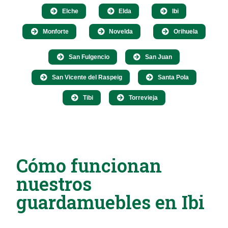
Elche
Elda
Ibi
Monforte
Novelda
Orihuela
San Fulgencio
San Juan
San Vicente del Raspeig
Santa Pola
Tibi
Torrevieja
Cómo funcionan
nuestros
guardamuebles en Ibi