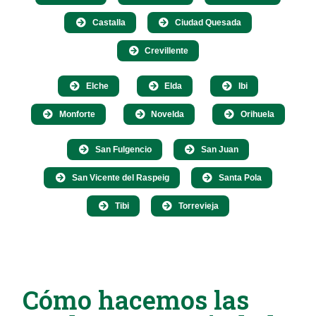
Castalla
Ciudad Quesada
Crevillente
Elche
Elda
Ibi
Monforte
Novelda
Orihuela
San Fulgencio
San Juan
San Vicente del Raspeig
Santa Pola
Tibi
Torrevieja
Cómo hacemos las